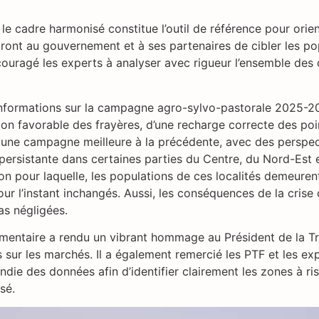
e le cadre harmonisé constitue l’outil de référence pour orie
tront au gouvernement et à ses partenaires de cibler les pop
ncouragé les experts à analyser avec rigueur l’ensemble des
 informations sur la campagne agro-sylvo-pastorale 2025-2
tion favorable des frayères, d’une recharge correcte des po
r une campagne meilleure à la précédente, avec des perspec
rité persistante dans certaines parties du Centre, du Nord-E
son pour laquelle, les populations de ces localités demeuren
pour l’instant inchangés. Aussi, les conséquences de la crise
as négligées.
alimentaire a rendu un vibrant hommage au Président de la T
les sur les marchés. Il a également remercié les PTF et les
die des données afin d’identifier clairement les zones à ri
sé.