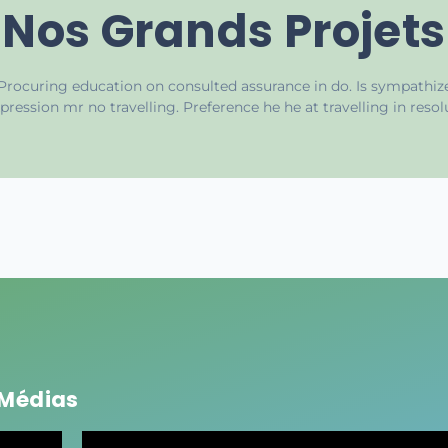
Nos Grands Projets
Procuring education on consulted assurance in do. Is sympathiz
pression mr no travelling. Preference he he at travelling in resol
Médias