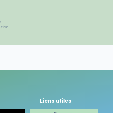
e
ution.
Liens utiles