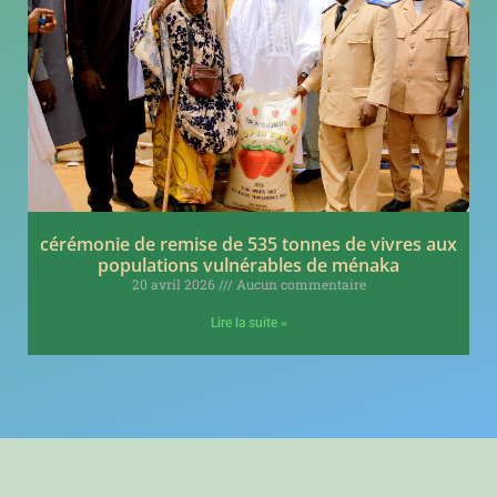
cérémonie de remise de 535 tonnes de vivres aux
populations vulnérables de ménaka
20 avril 2026
Aucun commentaire
Lire la suite »