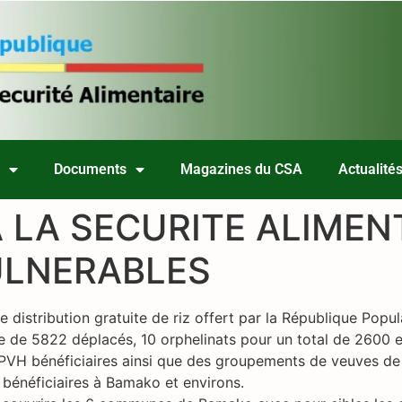
s
Documents
Magazines du CSA
Actualité
 LA SECURITE ALIMEN
ULNERABLES
e distribution gratuite de riz offert par la République Popul
e de 5822 déplacés, 10 orphelinats pour un total de 2600 e
VH bénéficiaires ainsi que des groupements de veuves de mi
 bénéficiaires à Bamako et environs.